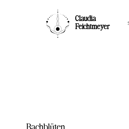
Claudia
Feichtmeyer
Bachblüten