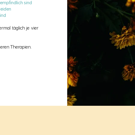
rempfindlich sind
leiden
sind
mal täglich je vier
deren Therapien.