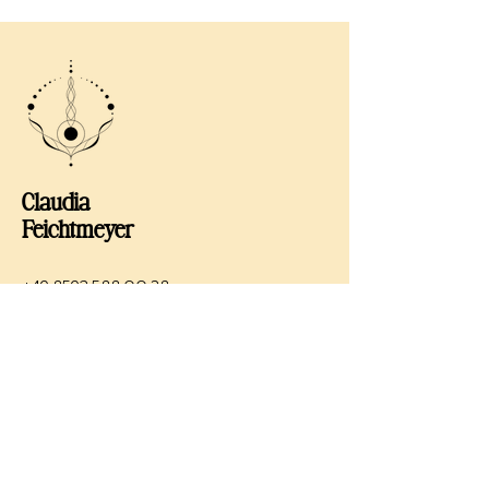
Claudia
Feichtmeyer
+49 8592 588 00 38
mail@praxis-feichtmeyer.de
Säumerweg 14
94110 Wegscheid
Menü