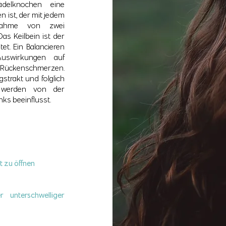
delknochen eine
n ist, der mit jedem
nahme von zwei
as Keilbein ist der
et. Ein Balancieren
Auswirkungen auf
Rückenschmerzen.
strakt und folglich
s werden von der
nks beeinflusst.
 zu öffnen
 unterschwelliger