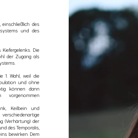
 einschließlich des
ensystems und des
Kiefergelenks. Die
ohl der Zugang als
systems.
 1. Wahl, weil die
ipulation und ohne
ötig können dann
hmen vorgenommen
enk, Keilbein und
verschiedenartige
 (Verhärtung) der
und des Temporalis,
eins bewirken. Dem