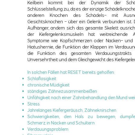
Keilbein kommt bei der Dynamik der Schä
Schlüsselstellung zu, da es der einzige Schädelknoche
anderen Knochen des Schädels- mit Aus
Gesichtsknochen - über ein Gelenk verbunden ist. D
Aufhänger, andem sich das gesamte Skelett ausricht
der Kiefergelenksmuskeln hat weitreichende 
Symptome wie Kopfschmerzen oder Nacken- und 
Hiatushernie, die Funktion der Klappen im Verdauung
die Funktion des gesamten Verdauungstrakt
Unversehrtheit und dem Gleichgewicht des Kiefergele
In solchen Fällen hat RESET bereits geholfen:
Schlaflosigkeit
chronische Müdigkeit
ständiges Zähnezusammenbeißen
Unfähigkeit nach einer Zahnbehandlung den Mund weit
Stress
Jahrelanges Kiefergeräusch, Zähneknirschen
Schwierigkeiten, den Hals zu bewegen; dumpfer
Schmerz in Nacken und Schultern
Verdauungsproblem