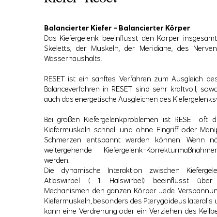
Balancierter Kiefer - Balancierter Körper
Das Kiefergelenk beeinflusst den Körper insgesamt,
Skeletts, der Muskeln, der Meridiane, des Nerv
Wasserhaushalts.
RESET ist ein sanftes Verfahren zum Ausgleich des 
Balanceverfahren in RESET sind sehr kraftvoll, sow
auch das energetische Ausgleichen des Kiefergelenk
Bei großen Kiefergelenkproblemen ist RESET oft die
Kiefermuskeln schnell und ohne Eingriff oder Man
Schmerzen entspannt werden können. Wenn n
weitergehende Kiefergelenk-Korrekturmaßna
werden.
Die dynamische Interaktion zwischen Kiefergel
Atlaswirbel ( 1. Halswirbel) beeinflusst über 
Mechanismen den ganzen Körper. Jede Verspannung
Kiefermuskeln, besonders des Pterygoideus lateralis 
kann eine Verdrehung oder ein Verziehen des Keilb