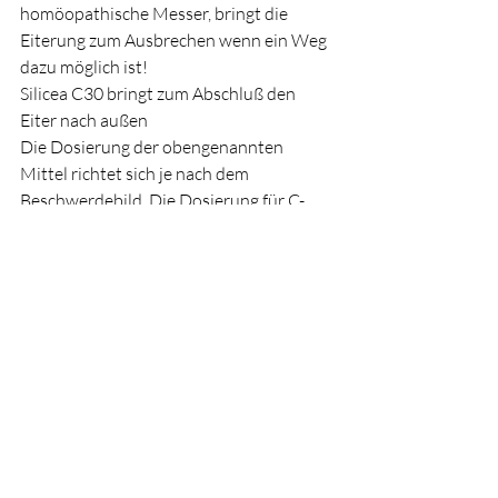
homöopathische Messer, bringt die 
Eiterung zum Ausbrechen wenn ein Weg 
dazu möglich ist!
Silicea C30 bringt zum Abschluß den 
Eiter nach außen
Die Dosierung der obengenannten 
Mittel richtet sich je nach dem 
Beschwerdebild. Die Dosierung für C-
Potenzen: zu Beginn 3 oder 5 Globuli 
unter die Zunge zergehen lassen, bei 
nicht ausreichender Besserung bitte 
nach 20 Minuten Arzneimittel 
wiederholen.
Gerne spreche ich mit Ihnen Ihre 
persönliche Reiseapotheke durch, denn 
es richtet sich immer danach ob Kinder 
mit dabei sind, Reiseort und Reisedauer 
und ob chronische Krankheiten 
zugrunde liegen.